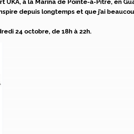
’art UKA, à la Marina de Pointe-à-Pitre, en G
inspire depuis longtemps et que j’ai beauco
dredi 24 octobre, de 18h à 22h.