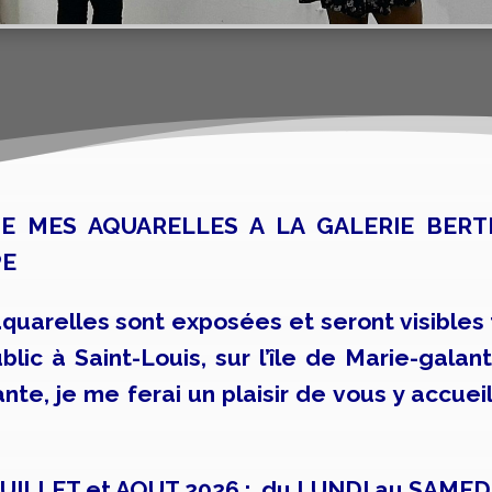
E MES AQUARELLES A LA GALERIE BERTR
PE
arelles sont exposées et seront visibles 
blic à Saint-Louis, sur l’île de Marie-gala
te, je me ferai un plaisir de vous y accuei
UILLET et AOUT 2026 : du LUNDI au SAMEDI