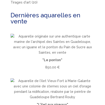
produits
20
Tirages d'art
20
produits
Dernières aquarelles en
vente
"Le ponton"
850,00
€
"L'îlet aux oiseaux"