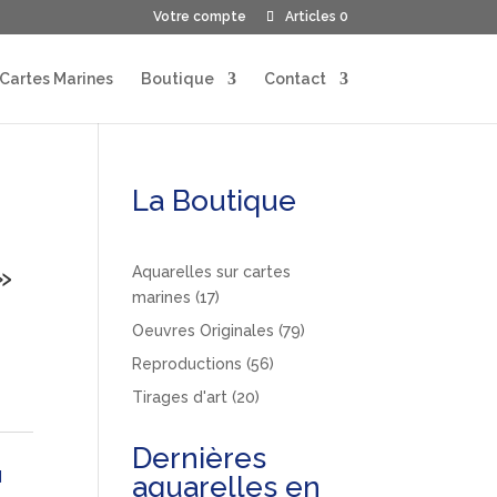
Votre compte
Articles 0
 Cartes Marines
Boutique
Contact
La Boutique
»
Aquarelles sur cartes
17
marines
17
produits
79
Oeuvres Originales
79
produits
56
Reproductions
56
produits
20
Tirages d'art
20
produits
Dernières
s
d
aquarelles en