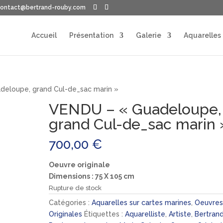
contact@bertrand-rouby.com
Accueil
Présentation
Galerie
Aquarelles
eloupe, grand Cul-de_sac marin »
VENDU – « Guadeloupe,
grand Cul-de_sac marin 
700,00
€
Oeuvre originale
Dimensions : 75 X 105 cm
Rupture de stock
Catégories :
Aquarelles sur cartes marines
,
Oeuvre
Originales
Étiquettes :
Aquarelliste
,
Artiste
,
Bertran