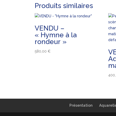
Produits similaires
VENDU –
« Hymne à la
rondeur »
V
580,00
€
Aq
ma
400
Présentation
Aquarell