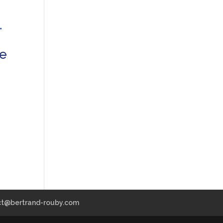
e
ct@bertrand-rouby.com