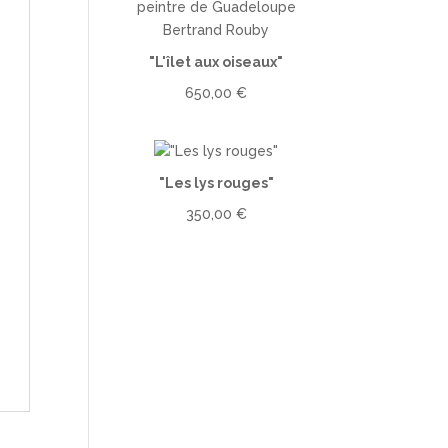
"L'îlet aux oiseaux"
650,00
€
"Les lys rouges"
350,00
€