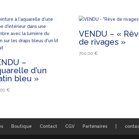
VENDU – « Rêv
de rivages »
700,00
€
ENDU –
uarelle d’un
tin bleu »
,00
€
es
Boutique
Contact
CGV
Partenaires
|
conta