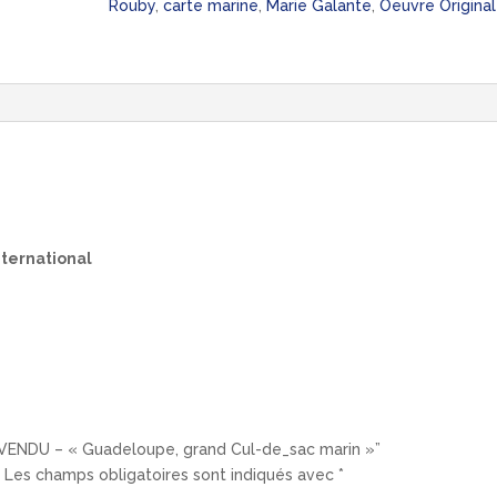
Rouby
,
carte marine
,
Marie Galante
,
Oeuvre Origina
international
r “VENDU – « Guadeloupe, grand Cul-de_sac marin »”
.
Les champs obligatoires sont indiqués avec
*