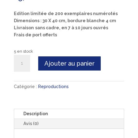
Edition limitée de 200 exemplaires numérotés
Dimensions : 30 X 40 cm, bordure blanche 4 cm
Livraison
sans cadre, en 7 à 10 jours ouvrés
Frais de port offerts
5 en stock
quantité
Ajouter au panier
de
"Marie
Galante
Big
Catégorie :
Reproductions
City"
-
Reproduction
Description
Avis (0)