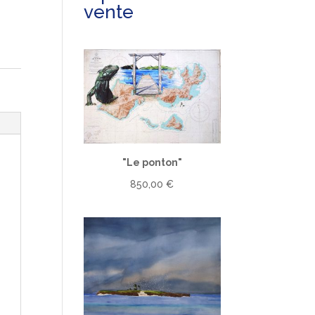
vente
"Le ponton"
850,00
€