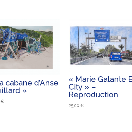
« Marie Galante 
a cabane d’Anse
City » –
illard »
Reproduction
0
€
25,00
€