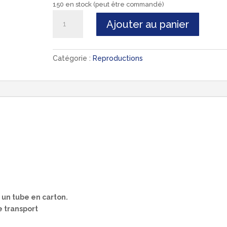
150 en stock (peut être commandé)
quantité
Ajouter au panier
de
"Marie-
Galante
Catégorie :
Reproductions
côté
mer,
la
demoiselle"
 un tube en carton.
e transport