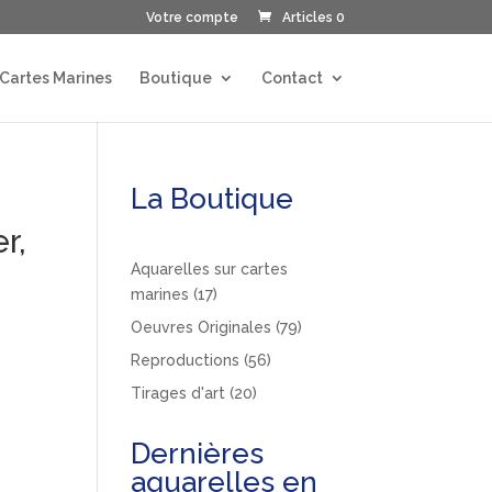
Votre compte
Articles 0
 Cartes Marines
Boutique
Contact
La Boutique
r,
Aquarelles sur cartes
17
marines
17
produits
79
Oeuvres Originales
79
produits
56
Reproductions
56
produits
20
Tirages d'art
20
produits
Dernières
aquarelles en