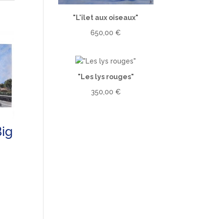
"L'îlet aux oiseaux"
650,00
€
"Les lys rouges"
350,00
€
Big