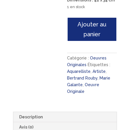
Dimensions : 42 x 34 cm
1 en stock
quantité
Ajouter au
de
panier
"Pointe-
à-
Pitre,
la
Catégorie :
Oeuvres
Cour
Originales
Étiquettes :
Selbonne"
Aquarelliste
,
Artiste
,
Bertrand Rouby
,
Marie
Galante
,
Oeuvre
Originale
Description
Avis (0)