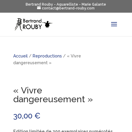
Bertrand Rouby - Aquarelliste - Marie Galante
contact@bertrand-rouby.com
Accueil
/
Reproductions
/ « Vivre
dangereusement »
« Vivre
dangereusement »
30,00
€
Edition limitée de 200 exemplaires numérotés